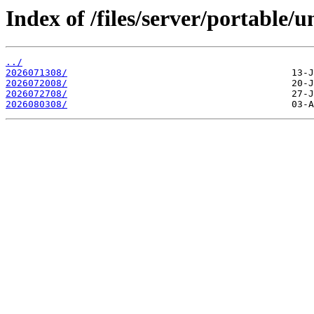
Index of /files/server/portable/u
../
2026071308/
2026072008/
2026072708/
2026080308/